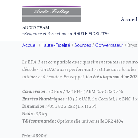
Aller
au
contenu
Accueil
AUDIO TEAM
-Exigence et Perfection en HAUTE FIDELITE-
Accueil
Haute-Fidélité
Sources
Convertisseur
Brys
Le BDA-3 est compatible avec quasiment toutes les sourc
décoder. Un DAC aussi performant restitue avec brio les 
utiliser et à écouter. En rappel,
il a été diapason d’or 202
Conversion :
32 Bits / 384 KHz ( AKM Dac ) DSD 256
Entrées Numériques :
10 ( 2 x USB, 1 x Coaxial, 1 x BNC, 1
Dimension :
431 x 92 x 282 ( L x H x P )
Poids :
3,9 kg
Télécommande :
Optionnelle universelle BR2 410€
Prix: 4 990 €